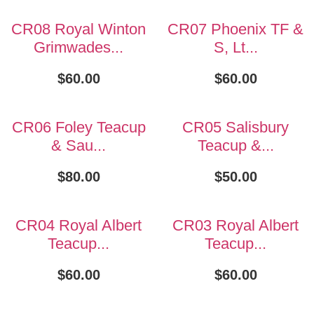
CR08 Royal Winton
CR07 Phoenix TF &
Grimwades...
S, Lt...
$
60.00
$
60.00
CR06 Foley Teacup
CR05 Salisbury
& Sau...
Teacup &...
$
80.00
$
50.00
CR04 Royal Albert
CR03 Royal Albert
Teacup...
Teacup...
$
60.00
$
60.00