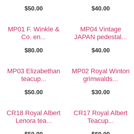
$
50.00
$
40.00
MP01 F. Winkle &
MP04 Vintage
Co. en...
JAPAN pedestal...
$
80.00
$
40.00
MP03 Elizabethan
MP02 Royal Winton
teacup...
grimwalds...
$
50.00
$
30.00
CR18 Royal Albert
CR17 Royal Albert
Lenora tea...
Teacup...
$
50.00
$
60.00