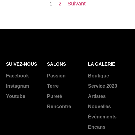
1
2
Suivant
SUIVEZ-NOUS
SALONS
LA GALERIE
Facebook
Passion
Boutique
Instagram
Terre
Service 2020
Youtube
Pureté
Artistes
Rencontre
Nouvelles
Événements
Encans