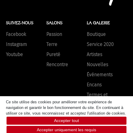
SUIVEZ-NOUS
SALONS
LA GALERIE
Facebook
Passion
Boutique
Instagram
Terre
Service 2020
Youtube
Pureté
Artistes
Rencontre
Nouvelles
Événements
Encans
Termes et
conditions
Ce site utilise des cookies pour améliorer votre expérience de
navigation et garantir le bon fonctionnement du site. En continuant à
utiliser ce site, vous reconnaissez et acceptez l'utilisation de cookies.
Accepter tout
Accepter uniquement les requis
© Tous les droits réservés
Propulsé par Évolusium