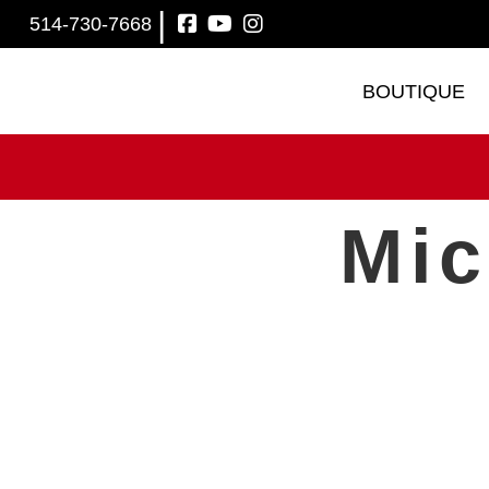
|
514-730-7668
BOUTIQUE
Mic