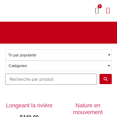
0
MON CO
SERVICE 2020
Catégories
Longeant la rivière
Nature en
mouvement
$
440.00