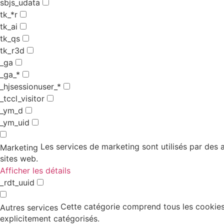
sbjs_udata
tk_*r
tk_ai
tk_qs
tk_r3d
_ga
_ga_*
_hjsessionuser_*
_tccl_visitor
_ym_d
_ym_uid
Les services de marketing sont utilisés par des an
Marketing
sites web.
Afficher les détails
_rdt_uuid
Cette catégorie comprend tous les cookies,
Autres services
explicitement catégorisés.