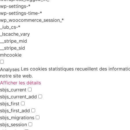
wp-settings-*
wp-settings-time-*
wp_woocommerce_session_*
_iub_cs-*
_lscache_vary
__stripe_mid
__stripe_sid
mhcookie
Les cookies statistiques recueillent des informati
Analyses
notre site web.
Afficher les détails
sbjs_current
sbjs_current_add
sbjs_first
sbjs_first_add
sbjs_migrations
sbjs_session