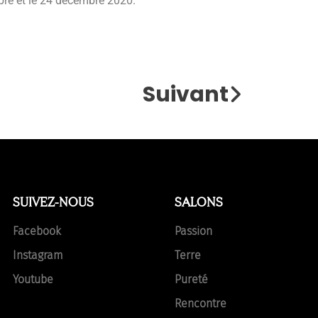
bre et le 24 décembre 2020.
Suivant
SUIVEZ-NOUS
SALONS
Facebook
Passion
Instagram
Terre
Youtube
Pureté
Rencontre