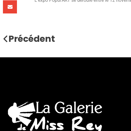
L’expo Popul’ART se déroule entre le 12 novem
Précédent