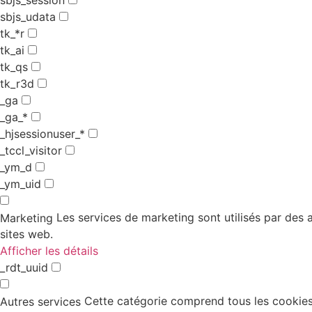
sbjs_udata
tk_*r
tk_ai
tk_qs
tk_r3d
_ga
_ga_*
_hjsessionuser_*
_tccl_visitor
_ym_d
_ym_uid
Les services de marketing sont utilisés par des an
Marketing
sites web.
Afficher les détails
_rdt_uuid
Cette catégorie comprend tous les cookies,
Autres services