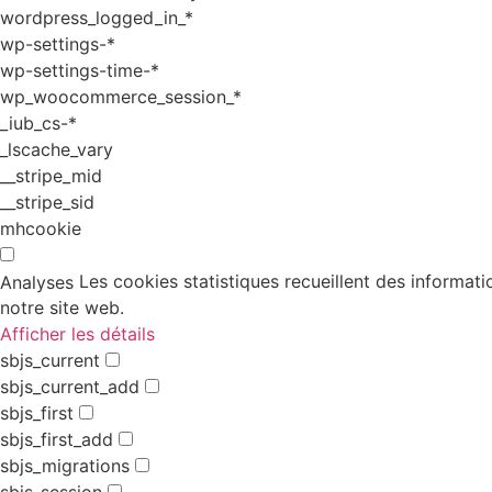
wordpress_logged_in_*
wp-settings-*
wp-settings-time-*
wp_woocommerce_session_*
_iub_cs-*
_lscache_vary
__stripe_mid
__stripe_sid
mhcookie
Les cookies statistiques recueillent des informati
Analyses
notre site web.
Afficher les détails
sbjs_current
sbjs_current_add
sbjs_first
sbjs_first_add
sbjs_migrations
sbjs_session