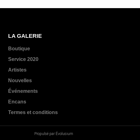
LA GALERIE
Boutique
Service 2020
Artistes
Nouvelles
Événements
Encans
Termes et conditions
Propulsé par Évolusium