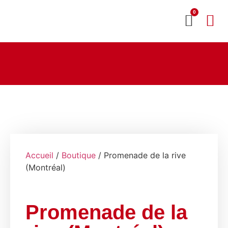
0
MON CO
SERVICE 2020
Accueil
/
Boutique
/ Promenade de la rive
(Montréal)
Promenade de la