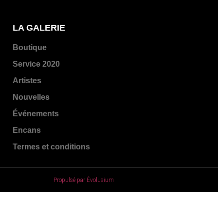
LA GALERIE
Boutique
Service 2020
Artistes
Nouvelles
Événements
Encans
Termes et conditions
Propulsé par Évolusium