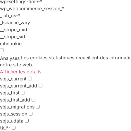
wp-settings-time-*
wp_woocommerce_session_*
_iub_cs-*
_lscache_vary
__stripe_mid
__stripe_sid
mhcookie
Les cookies statistiques recueillent des informati
Analyses
notre site web.
Afficher les détails
sbjs_current
sbjs_current_add
sbjs_first
sbjs_first_add
sbjs_migrations
sbjs_session
sbjs_udata
tk_*r