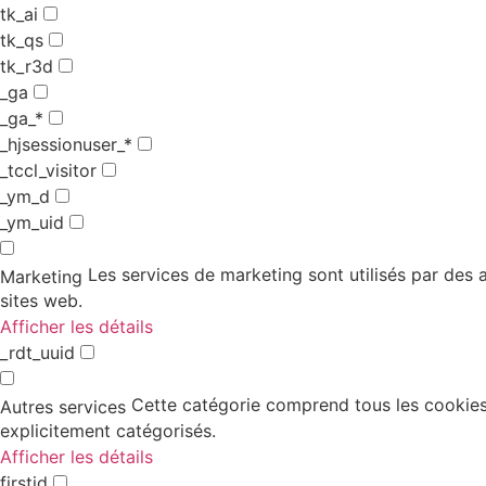
tk_ai
tk_qs
tk_r3d
_ga
_ga_*
_hjsessionuser_*
_tccl_visitor
_ym_d
_ym_uid
Les services de marketing sont utilisés par des an
Marketing
sites web.
Afficher les détails
_rdt_uuid
Cette catégorie comprend tous les cookies,
Autres services
explicitement catégorisés.
Afficher les détails
firstid