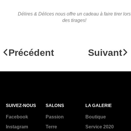
Délires & Délices nous offre un cadeau à faire tirer lors
des tirages!
Précédent
Suivant
SUIVEZ-NOUS
SALONS
LA GALERIE
Facebook
Passion
Boutique
Instagram
Terre
Service 2020