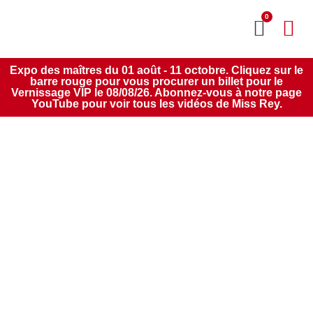
0
MON CO
SERVICE 2020
Expo des maîtres du 01 août - 11 octobre. Cliquez sur le
barre rouge pour vous procurer un billet pour le
Vernissage VIP le 08/08/26. Abonnez-vous à notre page
YouTube pour voir tous les vidéos de Miss Rey.
Le Porto & Choco
Avec Le Cœur, 2e
Édition