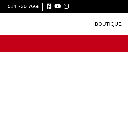
|
514-730-7668
BOUTIQUE
Dans L’œil De M