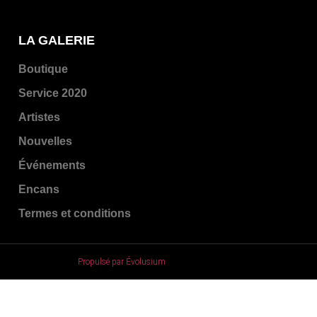
LA GALERIE
Boutique
Service 2020
Artistes
Nouvelles
Événements
Encans
Termes et conditions
Propulsé par Évolusium