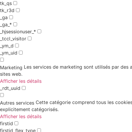
tk_qs
tk_r3d
_ga
_ga_*
_hjsessionuser_*
_tccl_visitor
_ym_d
_ym_uid
Les services de marketing sont utilisés par des an
Marketing
sites web.
Afficher les détails
_rdt_uuid
Cette catégorie comprend tous les cookies,
Autres services
explicitement catégorisés.
Afficher les détails
firstid
firstid_flex_type