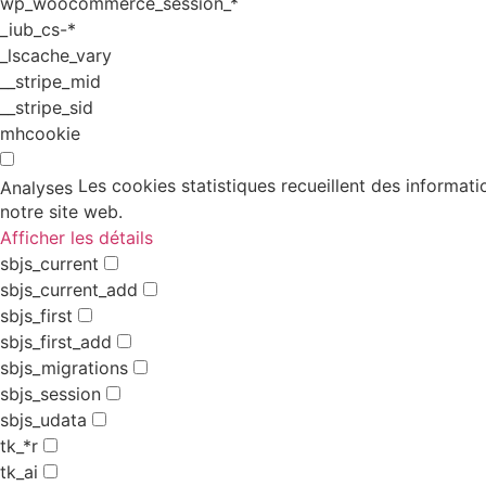
wp_woocommerce_session_*
_iub_cs-*
_lscache_vary
__stripe_mid
__stripe_sid
mhcookie
Les cookies statistiques recueillent des informati
Analyses
notre site web.
Afficher les détails
sbjs_current
sbjs_current_add
sbjs_first
sbjs_first_add
sbjs_migrations
sbjs_session
sbjs_udata
tk_*r
tk_ai