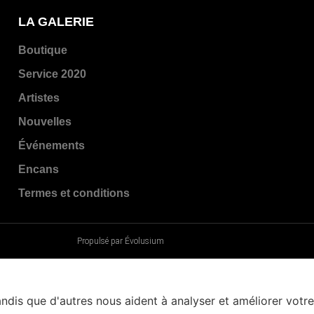
LA GALERIE
Boutique
Service 2020
Artistes
Nouvelles
Événements
Encans
Termes et conditions
Propulsé par Évolusium
andis que d'autres nous aident à analyser et améliorer votre