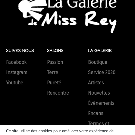
SUIVEZ-NOUS
SALONS
LA GALERIE
Facebook
Passion
Boutique
Instagram
Terre
Service 2020
Youtube
Pureté
Artistes
Rencontre
Nouvelles
Événements
Encans
Termes et
conditions
Ce site utilise des cookies pour améliorer votre expérience de