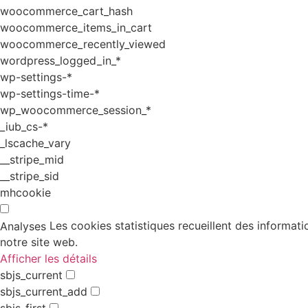
woocommerce_cart_hash
woocommerce_items_in_cart
woocommerce_recently_viewed
wordpress_logged_in_*
wp-settings-*
wp-settings-time-*
wp_woocommerce_session_*
_iub_cs-*
_lscache_vary
__stripe_mid
__stripe_sid
mhcookie
Les cookies statistiques recueillent des informati
Analyses
notre site web.
Afficher les détails
sbjs_current
sbjs_current_add
sbjs_first