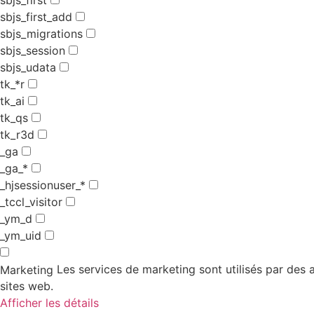
sbjs_first_add
sbjs_migrations
sbjs_session
sbjs_udata
tk_*r
tk_ai
tk_qs
tk_r3d
_ga
_ga_*
_hjsessionuser_*
_tccl_visitor
_ym_d
_ym_uid
Les services de marketing sont utilisés par des an
Marketing
sites web.
Afficher les détails