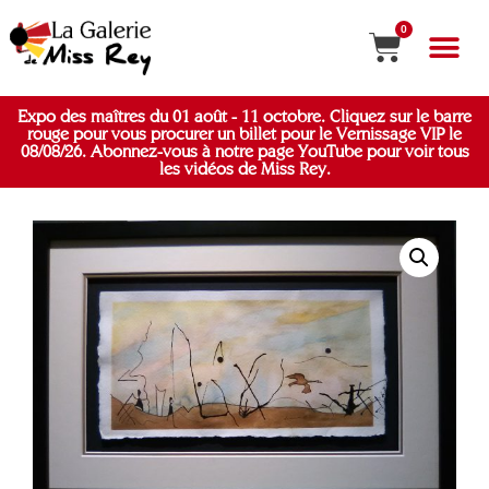
0
Expo des maîtres du 01 août - 11 octobre. Cliquez sur le barre
rouge pour vous procurer un billet pour le Vernissage VIP le
08/08/26. Abonnez-vous à notre page YouTube pour voir tous
les vidéos de Miss Rey.