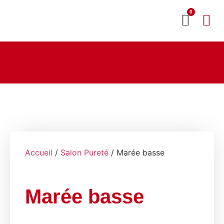
0
MON CO
SERVICE 2020
Accueil
/
Salon Pureté
/ Marée basse
Marée basse