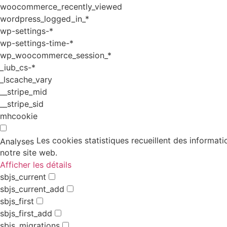
woocommerce_recently_viewed
wordpress_logged_in_*
wp-settings-*
wp-settings-time-*
wp_woocommerce_session_*
_iub_cs-*
_lscache_vary
__stripe_mid
__stripe_sid
mhcookie
Les cookies statistiques recueillent des informati
Analyses
notre site web.
Afficher les détails
sbjs_current
sbjs_current_add
sbjs_first
sbjs_first_add
sbjs_migrations