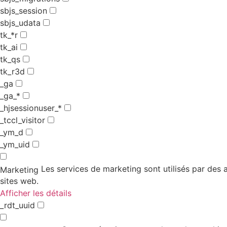
sbjs_session
sbjs_udata
tk_*r
tk_ai
tk_qs
tk_r3d
_ga
_ga_*
_hjsessionuser_*
_tccl_visitor
_ym_d
_ym_uid
Les services de marketing sont utilisés par des an
Marketing
sites web.
Afficher les détails
_rdt_uuid