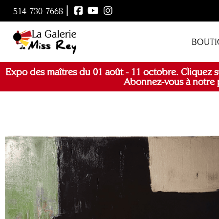
|
514-730-7668
BOUTI
Expo des maîtres du 01 août - 11 octobre. Cliquez s
Abonnez-vous à notre p