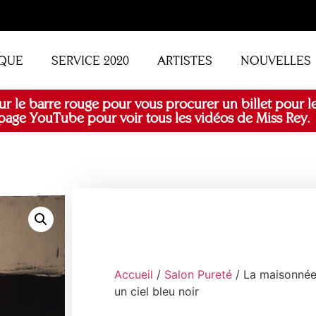
QUE
SERVICE 2020
ARTISTES
NOUVELLES
ur le barre rouge pour vous procurer un billet pour le
age YouTube pour voir tous les vidéos de Miss Rey.
Accueil
/
Salon Pureté
/ La maisonnée
un ciel bleu noir