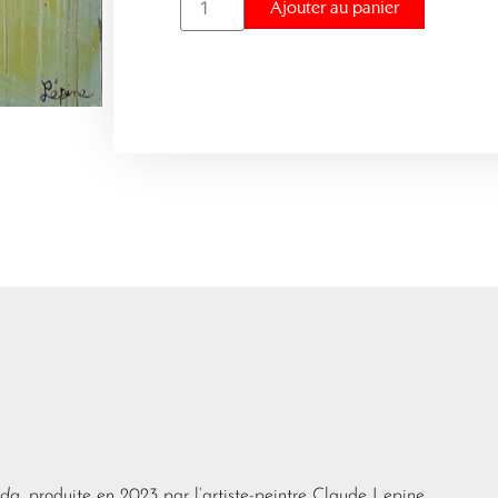
Ajouter au panier
ada
, produite en 2023 par l’artiste-peintre Claude Lepine.