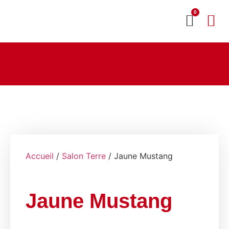
0
MON CO
SERVICE 2020
Accueil
/
Salon Terre
/ Jaune Mustang
Jaune Mustang