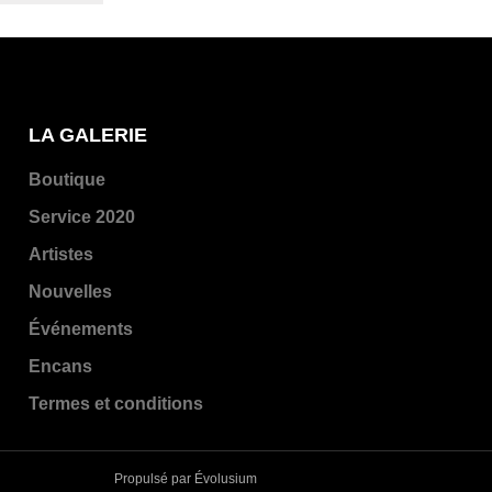
LA GALERIE
Boutique
Service 2020
Artistes
Nouvelles
Événements
Encans
Termes et conditions
Propulsé par Évolusium