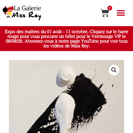
0
Expo des maîtres du 01 août - 11 octobre. Cliquez sur le barre
rouge pour vous procurer un billet pour le Vernissage VIP le
08/08/26. Abonnez-vous à notre page YouTube pour voir tous
les vidéos de Miss Rey.