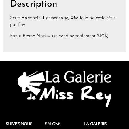
Description
Série
H
armonie,
1
personnage,
06
e toile de cette série
par Fay
Prix « Promo Noël » (se vend normalement 240$)
SUIVEZ-NOUS
SALONS
LA GALERIE