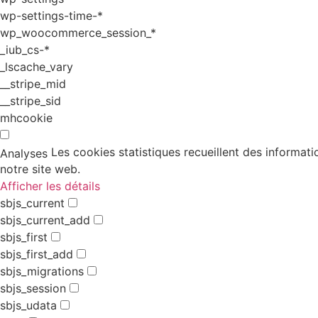
wp-settings-time-*
wp_woocommerce_session_*
_iub_cs-*
_lscache_vary
__stripe_mid
__stripe_sid
mhcookie
Les cookies statistiques recueillent des informati
Analyses
notre site web.
Afficher les détails
sbjs_current
sbjs_current_add
sbjs_first
sbjs_first_add
sbjs_migrations
sbjs_session
sbjs_udata