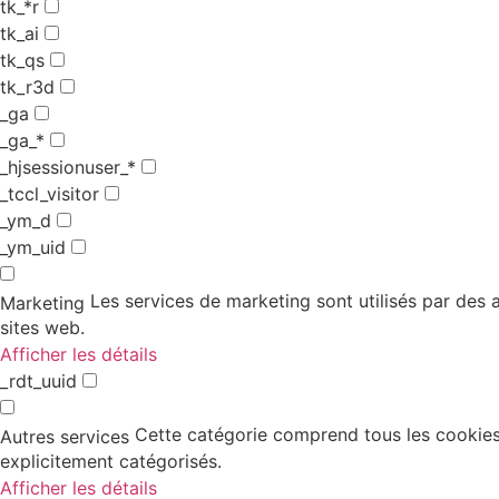
tk_*r
tk_ai
tk_qs
tk_r3d
_ga
_ga_*
_hjsessionuser_*
_tccl_visitor
_ym_d
_ym_uid
Les services de marketing sont utilisés par des an
Marketing
sites web.
Afficher les détails
_rdt_uuid
Cette catégorie comprend tous les cookies,
Autres services
explicitement catégorisés.
Afficher les détails