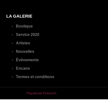
LA GALERIE
Boutique
Service 2020
Artistes
Nouvelles
Événements
Encans
Termes et conditions
Propulsé par Évolusium