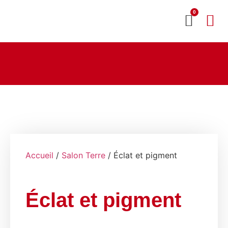
0
MON CO
SERVICE 2020
Accueil
/
Salon Terre
/ Éclat et pigment
Éclat et pigment