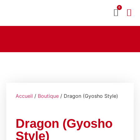
0
MON CO
SERVICE 2020
Accueil
/
Boutique
/ Dragon (Gyosho Style)
Dragon (Gyosho
Style)