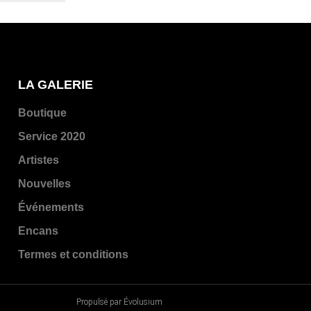
LA GALERIE
Boutique
Service 2020
Artistes
Nouvelles
Événements
Encans
Termes et conditions
Propulsé par Évolusium