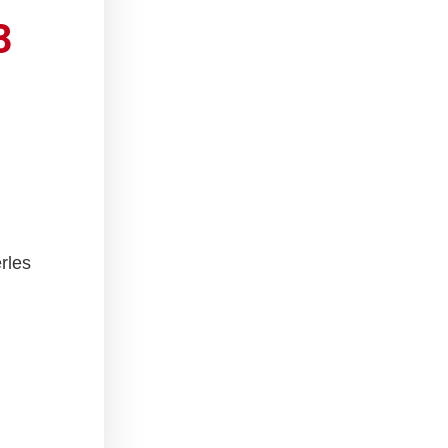
3
rles