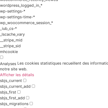
wordpress_logged_in_*
wp-settings-*
wp-settings-time-*
wp_woocommerce_session_*
_iub_cs-*
_lscache_vary
__stripe_mid
__stripe_sid
mhcookie
Les cookies statistiques recueillent des informati
Analyses
notre site web.
Afficher les détails
sbjs_current
sbjs_current_add
sbjs_first
sbjs_first_add
sbjs_migrations