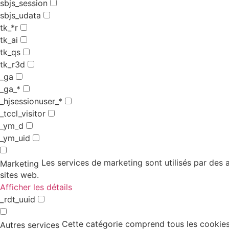
sbjs_session
sbjs_udata
tk_*r
tk_ai
tk_qs
tk_r3d
_ga
_ga_*
_hjsessionuser_*
_tccl_visitor
_ym_d
_ym_uid
Les services de marketing sont utilisés par des an
Marketing
sites web.
Afficher les détails
_rdt_uuid
Cette catégorie comprend tous les cookies,
Autres services