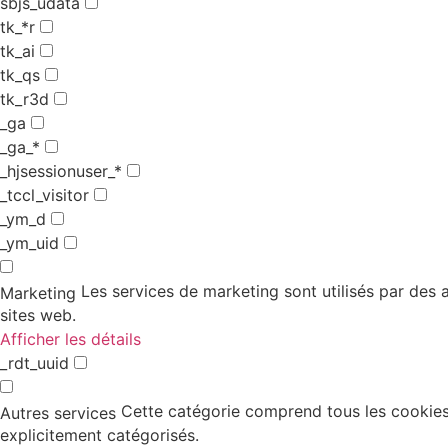
sbjs_udata
tk_*r
tk_ai
tk_qs
tk_r3d
_ga
_ga_*
_hjsessionuser_*
_tccl_visitor
_ym_d
_ym_uid
Les services de marketing sont utilisés par des an
Marketing
sites web.
Afficher les détails
_rdt_uuid
Cette catégorie comprend tous les cookies,
Autres services
explicitement catégorisés.