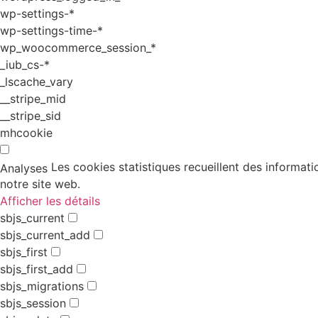
wp-settings-*
wp-settings-time-*
wp_woocommerce_session_*
_iub_cs-*
_lscache_vary
__stripe_mid
__stripe_sid
mhcookie
Les cookies statistiques recueillent des informati
Analyses
notre site web.
Afficher les détails
sbjs_current
sbjs_current_add
sbjs_first
sbjs_first_add
sbjs_migrations
sbjs_session