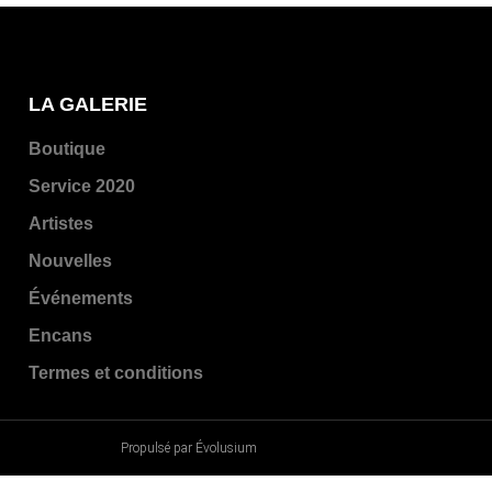
LA GALERIE
Boutique
Service 2020
Artistes
Nouvelles
Événements
Encans
Termes et conditions
Propulsé par Évolusium