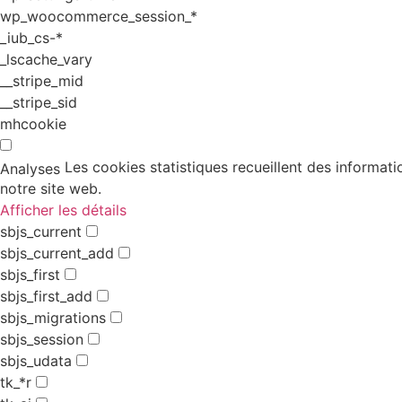
wp_woocommerce_session_*
_iub_cs-*
_lscache_vary
__stripe_mid
__stripe_sid
mhcookie
Les cookies statistiques recueillent des informati
Analyses
notre site web.
Afficher les détails
sbjs_current
sbjs_current_add
sbjs_first
sbjs_first_add
sbjs_migrations
sbjs_session
sbjs_udata
tk_*r