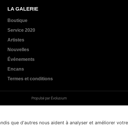
LA GALERIE
Boutique
Service 2020
Artistes
Nouvelles
Événements
Encans
Termes et conditions
Propulsé par Évolusium
andis que d'autres nous aident à analyser et améliorer votre