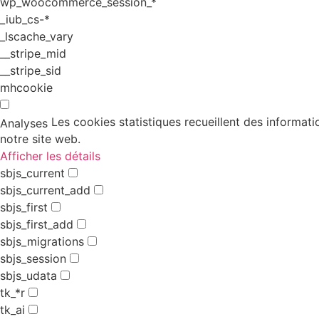
wp_woocommerce_session_*
_iub_cs-*
_lscache_vary
__stripe_mid
__stripe_sid
mhcookie
Les cookies statistiques recueillent des informati
Analyses
notre site web.
Afficher les détails
sbjs_current
sbjs_current_add
sbjs_first
sbjs_first_add
sbjs_migrations
sbjs_session
sbjs_udata
tk_*r
tk_ai