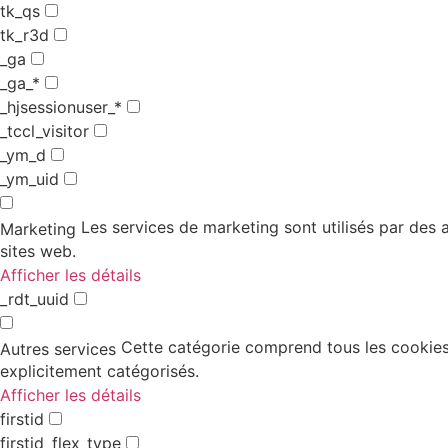
tk_qs
tk_r3d
_ga
_ga_*
_hjsessionuser_*
_tccl_visitor
_ym_d
_ym_uid
Les services de marketing sont utilisés par des an
Marketing
sites web.
Afficher les détails
_rdt_uuid
Cette catégorie comprend tous les cookies,
Autres services
explicitement catégorisés.
Afficher les détails
firstid
firstid_flex_type