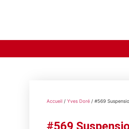
Accueil
/
Yves Doré
/ #569 Suspensi
#569 Suspensi