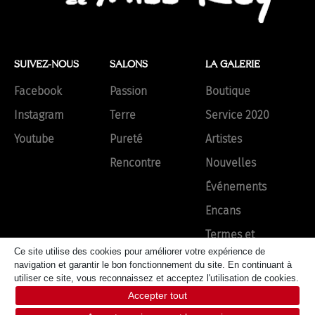
SUIVEZ-NOUS
SALONS
LA GALERIE
Facebook
Passion
Boutique
Instagram
Terre
Service 2020
Youtube
Pureté
Artistes
Rencontre
Nouvelles
Événements
Encans
Termes et
conditions
Ce site utilise des cookies pour améliorer votre expérience de
navigation et garantir le bon fonctionnement du site. En continuant à
utiliser ce site, vous reconnaissez et acceptez l'utilisation de cookies.
Accepter tout