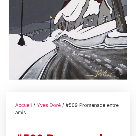
Accueil
/
Yves Doré
/ #509 Promenade entre
amis