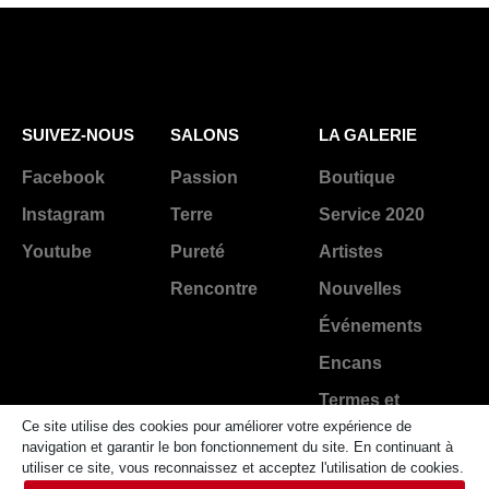
SUIVEZ-NOUS
SALONS
LA GALERIE
Facebook
Passion
Boutique
Instagram
Terre
Service 2020
Youtube
Pureté
Artistes
Rencontre
Nouvelles
Événements
Encans
Termes et
conditions
Ce site utilise des cookies pour améliorer votre expérience de
navigation et garantir le bon fonctionnement du site. En continuant à
utiliser ce site, vous reconnaissez et acceptez l'utilisation de cookies.