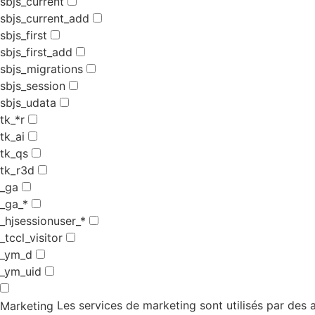
sbjs_current
sbjs_current_add
sbjs_first
sbjs_first_add
sbjs_migrations
sbjs_session
sbjs_udata
tk_*r
tk_ai
tk_qs
tk_r3d
_ga
_ga_*
_hjsessionuser_*
_tccl_visitor
_ym_d
_ym_uid
Les services de marketing sont utilisés par des an
Marketing