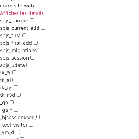
notre site web.
Afficher les détails
sbjs_current
sbjs_current_add
sbjs_first
sbjs_first_add
sbjs_migrations
sbjs_session
sbjs_udata
tk_*r
tk_ai
tk_qs
tk_r3d
_ga
_ga_*
_hjsessionuser_*
_tccl_visitor
_ym_d