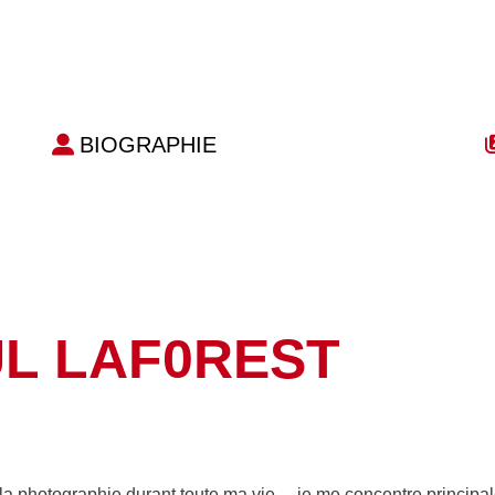
BIOGRAPHIE
L LAF0REST
a photographie durant toute ma vie… je me concentre principal