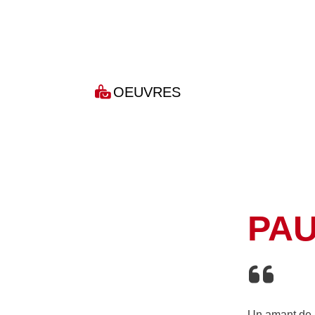
OEUVRES
PAU
Un amant de l