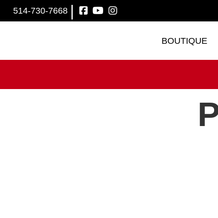
|
514-730-7668
BOUTIQUE
P