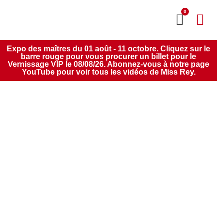
0
MON CO
SERVICE 2020
Expo des maîtres du 01 août - 11 octobre. Cliquez sur le
barre rouge pour vous procurer un billet pour le
Vernissage VIP le 08/08/26. Abonnez-vous à notre page
YouTube pour voir tous les vidéos de Miss Rey.
Coup De Cœur: La
Galerie De Miss Rey,
Là Où L’art Devient
Un Point De