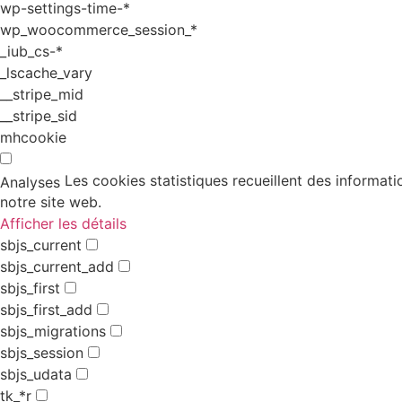
wp-settings-time-*
wp_woocommerce_session_*
_iub_cs-*
_lscache_vary
__stripe_mid
__stripe_sid
mhcookie
Les cookies statistiques recueillent des informati
Analyses
notre site web.
Afficher les détails
sbjs_current
sbjs_current_add
sbjs_first
sbjs_first_add
sbjs_migrations
sbjs_session
sbjs_udata
tk_*r