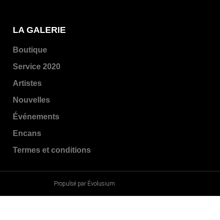
LA GALERIE
Boutique
Service 2020
Artistes
Nouvelles
Événements
Encans
Termes et conditions
Propulsé par Évolusium