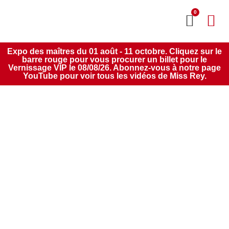
0
MON CO
SERVICE 2020
Expo des maîtres du 01 août - 11 octobre. Cliquez sur le
barre rouge pour vous procurer un billet pour le
Vernissage VIP le 08/08/26. Abonnez-vous à notre page
YouTube pour voir tous les vidéos de Miss Rey.
Mars & Avril 2024 À
La Galerie De Miss
Rey